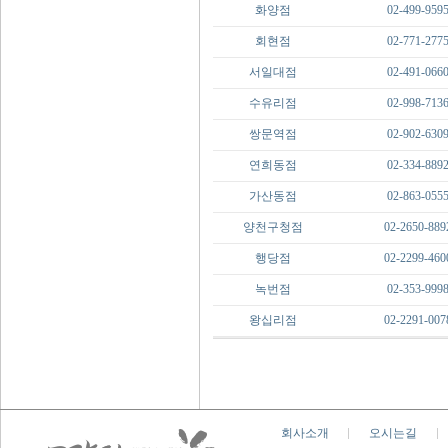
화양점
02-499-959
회현점
02-771-277
서일대점
02-491-066
수유리점
02-998-713
쌍문역점
02-902-630
연희동점
02-334-889
가산동점
02-863-055
양천구청점
02-2650-889
행당점
02-2299-460
녹번점
02-353-999
왕십리점
02-2291-007
회사소개
오시는길