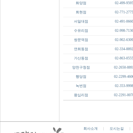
화양점
02-499-959
회현점
02-771-277
서일대점
02-491-066
수유리점
02-998-713
쌍문역점
02-902-630
연희동점
02-334-889
가산동점
02-863-055
양천구청점
02-2650-889
행당점
02-2299-460
녹번점
02-353-999
왕십리점
02-2291-007
회사소개
오시는길