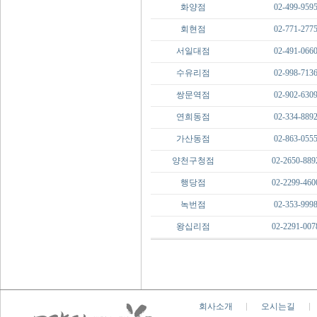
화양점
02-499-959
회현점
02-771-277
서일대점
02-491-066
수유리점
02-998-713
쌍문역점
02-902-630
연희동점
02-334-889
가산동점
02-863-055
양천구청점
02-2650-889
행당점
02-2299-460
녹번점
02-353-999
왕십리점
02-2291-007
회사소개
오시는길