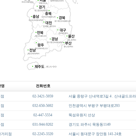
장명
전화번호
내점
02-3421-5959
서울 중랑구 신내역로3길 4 . 신내골드프라
평점
032-650-5692
인천광역시 부평구 부평대로293
섬점
02-447-5554
뚝섬유원지 선상
주점
031-944-9202
경기도 파주시 묵동동1149
사거리점
02-2245-3320
서울시 동대문구 장안동 141-24호