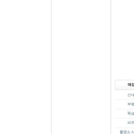
매
신
부
뚝
파
촬영소 