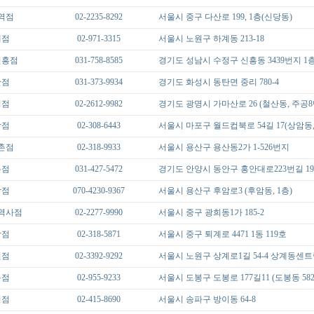
역점
02-2235-8292
서울시 중구 다산로 199, 1층(신당동)
계점
02-971-3315
서울시 노원구 하계동 213-18
신흥점
031-758-8585
경기도 성남시 수정구 신흥동 3439번지 1
탄점
031-373-9934
경기도 화성시 동탄면 중리 780-4
명점
02-2612-9982
경기도 광명시 가마산로 26 (철산동, 주공
암점
02-308-6443
서울시 마포구 월드컵북로 54길 17(상암동, 
촌점
02-318-9933
서울시 용산구 용산동2가 1-526번지
촌점
031-427-5472
경기도 안양시 동안구 홍안대로223번길 19
암점
070-4230-9367
서울시 용산구 후암로3 (후암동, 1층)
역사점
02-2277-9990
서울시 중구 광희동1가 185-2
당점
02-318-5871
서울시 중구 퇴계로 4471 1동 119호
원점
02-3392-9292
서울시 노원구 상계로1길 54-4 상계동센트
봉점
02-955-9233
서울시 도봉구 도봉로 177길11 (도봉동 582-
이점
02-415-8690
서울시 송파구 방이동 64-8