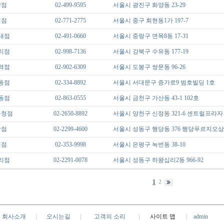
양점
02-499-9595
서울시 광진구 화양동 23-29
현점
02-771-2775
서울시 중구 회현동1가 197-7
대점
02-491-0660
서울시 중랑구 면목8동 17-31
리점
02-998-7136
서울시 강북구 수유동 177-19
역점
02-902-6309
서울시 도봉구 쌍문동 96-26
동점
02-334-8892
서울시 서대문구 증가로9 범호빌딩 1호
동점
02-863-0555
서울시 금천구 가산동 43-1 102호
구청점
02-2650-8892
서울시 양천구 신정동 321-6 센트럴프라자 
당점
02-2299-4600
서울시 성동구 행당동 376 행당푸르지오상가
번점
02-353-9998
서울시 은평구 녹번동 38-10
리점
02-2291-0078
서울시 성동구 하왕십리2동 966-92
1
2
회사소개
오시는길
고객의 소리
사이트 맵
admin