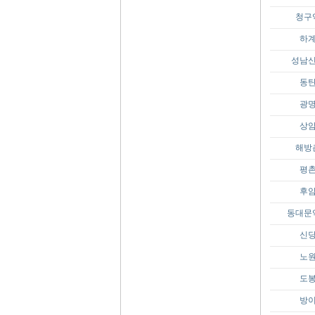
청구
하
성남
동
광
상
해방
평
후
동대문
신
노
도
방