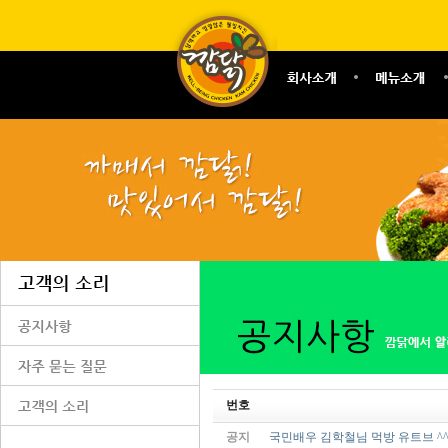
번호
공지
국민배우 김학철님 먹방 유트브 ^